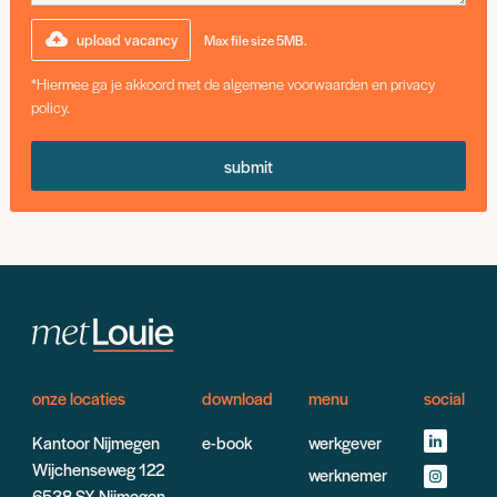
upload vacancy
Max file size 5MB.
*Hiermee ga je akkoord met de algemene voorwaarden en privacy
policy.
onze locaties
download
menu
social
Kantoor Nijmegen
e-book
werkgever
Wijchenseweg 122
werknemer
6538 SX Nijmegen