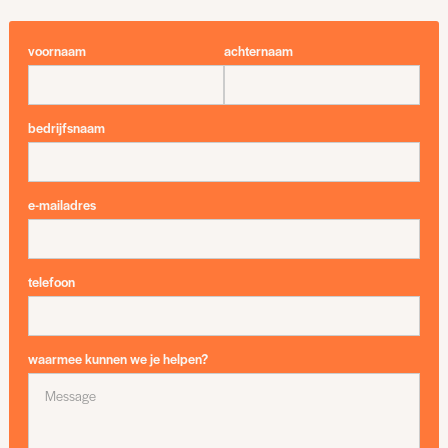
voornaam
achternaam
bedrijfsnaam
e-mailadres
telefoon
waarmee kunnen we je helpen?