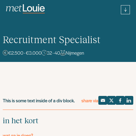
Recruitment Specialist
€2.500 - €3.000
32 - 40
Nijmegen
This is some text inside of a div block.
share via
in het kort
wat ga je doen?