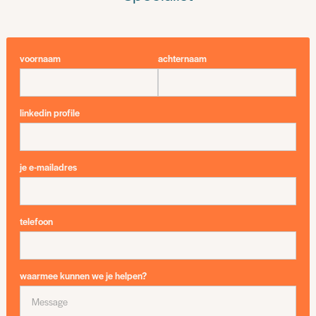
voornaam
achternaam
linkedin profile
je e-mailadres
telefoon
waarmee kunnen we je helpen?