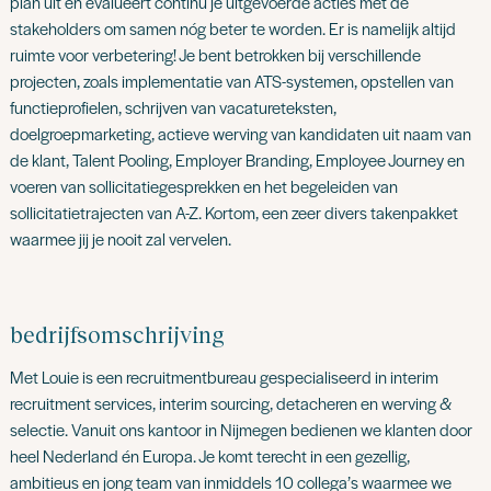
plan uit en evalueert continu je uitgevoerde acties met de
stakeholders om samen nóg beter te worden. Er is namelijk altijd
ruimte voor verbetering! Je bent betrokken bij verschillende
projecten, zoals implementatie van ATS-systemen, opstellen van
functieprofielen, schrijven van vacatureteksten,
doelgroepmarketing, actieve werving van kandidaten uit naam van
de klant, Talent Pooling, Employer Branding, Employee Journey en
voeren van sollicitatiegesprekken en het begeleiden van
sollicitatietrajecten van A-Z. Kortom, een zeer divers takenpakket
waarmee jij je nooit zal vervelen.
bedrijfsomschrijving
Met Louie is een recruitmentbureau gespecialiseerd in interim
recruitment services, interim sourcing, detacheren en werving &
selectie. Vanuit ons kantoor in Nijmegen bedienen we klanten door
heel Nederland én Europa. Je komt terecht in een gezellig,
ambitieus en jong team van inmiddels 10 collega’s waarmee we