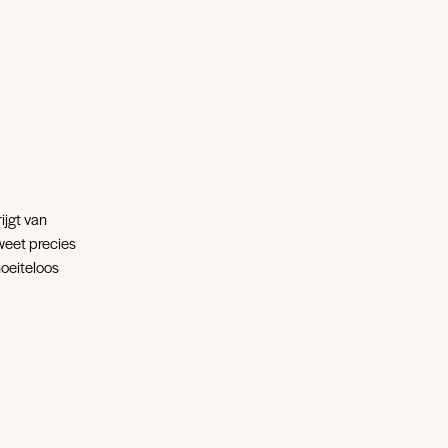
ijgt van
weet precies
moeiteloos