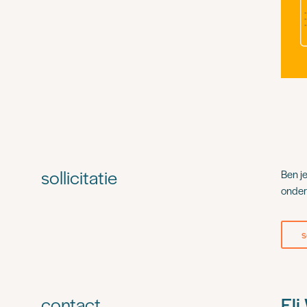
sollicitatie
Ben j
onder
s
contact
Eli