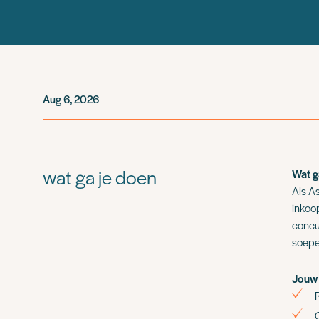
Aug 6, 2026
wat ga je doen
Wat g
Als As
inkoop
concu
soepe
Jouw 