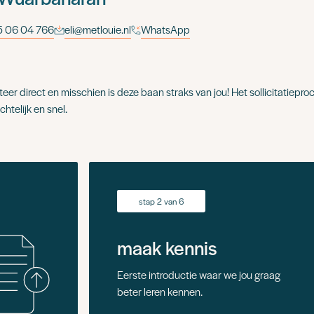
 06 04 766
eli@metlouie.nl
WhatsApp
iteer direct en misschien is deze baan straks van jou! Het sollicitatieproc
chtelijk en snel.
stap 2 van 6
maak kennis
Eerste introductie waar we jou graag
beter leren kennen.