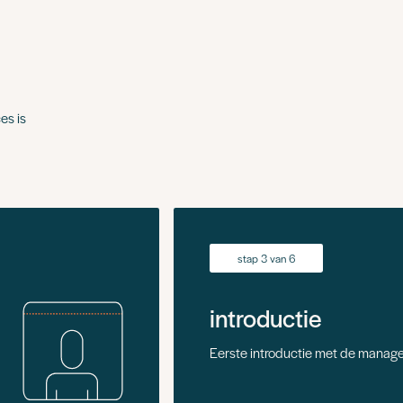
es is
stap 3 van 6
introductie
Eerste introductie met de manage