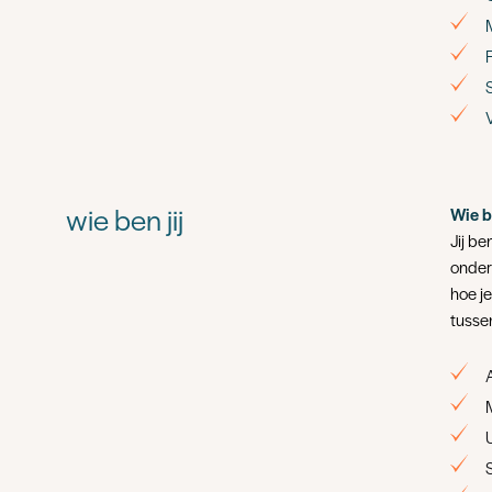
wie ben jij
Wie be
Jij be
onder
hoe j
tusse