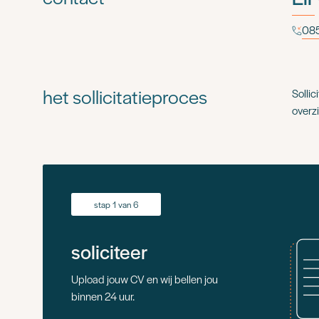
085
het sollicitatieproces
Sollic
overzi
stap 1 van 6
soliciteer
Upload jouw CV en wij bellen jou
binnen 24 uur.