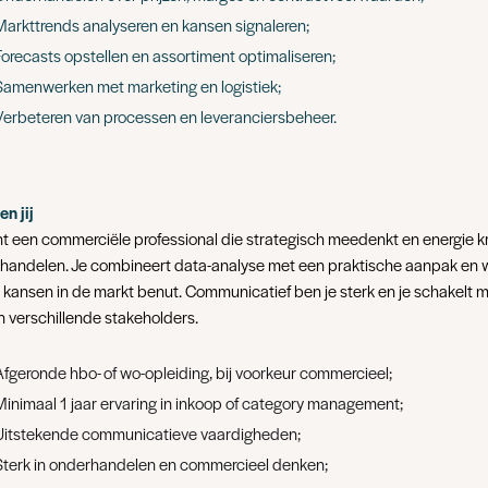
Markttrends analyseren en kansen signaleren;
Forecasts opstellen en assortiment optimaliseren;
Samenwerken met marketing en logistiek;
Verbeteren van processen en leveranciersbeheer.
n jij
nt een commerciële professional die strategisch meedenkt en energie kr
handelen. Je combineert data-analyse met een praktische aanpak en 
e kansen in de markt benut. Communicatief ben je sterk en je schakelt 
n verschillende stakeholders.
Afgeronde hbo- of wo-opleiding, bij voorkeur commercieel;
Minimaal 1 jaar ervaring in inkoop of category management;
Uitstekende communicatieve vaardigheden;
Sterk in onderhandelen en commercieel denken;