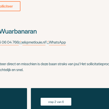
olliciteer
 Wuarbanaran
 06 04 766
eli@metlouie.nl
WhatsApp
iteer direct en misschien is deze baan straks van jou! Het sollicitatieproc
chtelijk en snel.
stap 2 van 6