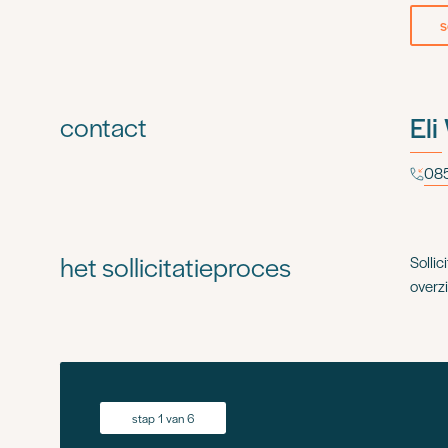
s
contact
Eli
085
het sollicitatieproces
Sollic
overzi
stap 1 van 6