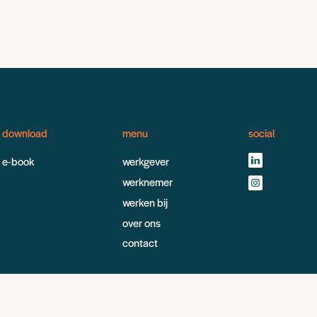
download
menu
social
e-book
werkgever
werknemer
werken bij
over ons
contact