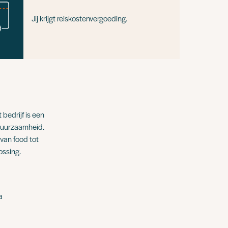
Jij krijgt reiskostenvergoeding.
bedrijf is een
n duurzaamheid.
 van food tot
ossing.
a