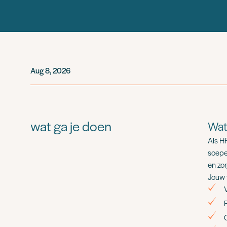
Aug 8, 2026
wat ga je doen
Wat
Als H
soepe
en zor
Jouw 