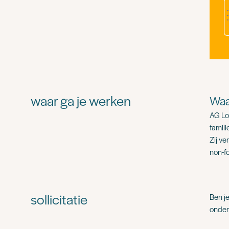
waar ga je werken
Waa
AG Log
famili
Zij ve
non-f
sollicitatie
Ben j
onder