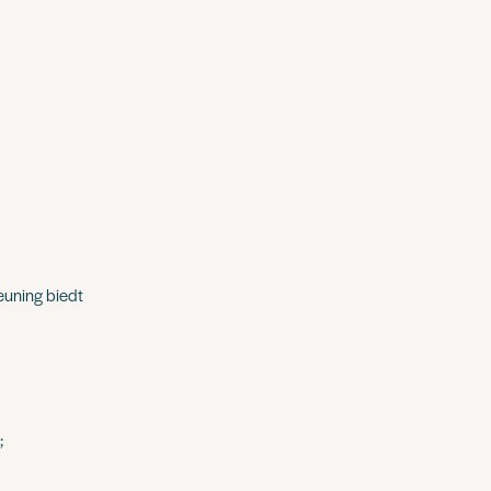
euning biedt
;