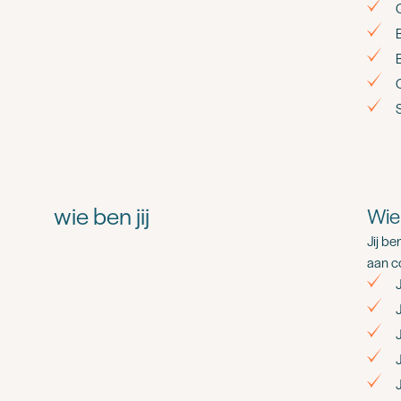
wie ben jij
Wie 
Jij b
aan c
J