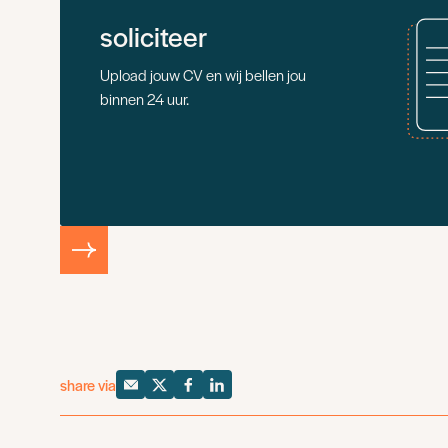
soliciteer
Upload jouw CV en wij bellen jou
binnen 24 uur.
share via