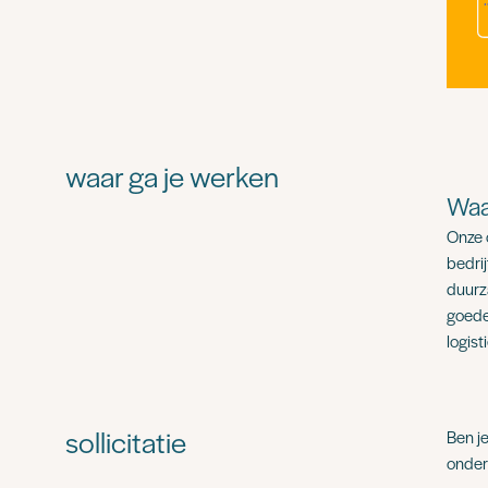
waar ga je werken
Waa
Onze 
bedrij
duurz
goede
logist
sollicitatie
Ben j
onder