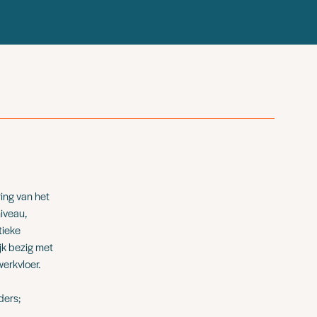
ring van het
iveau,
tieke
jk bezig met
werkvloer.
ders;