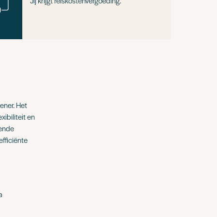
Jij krijgt reiskostenvergoeding.
ener. Het
xibiliteit en
pende
fficiënte
a