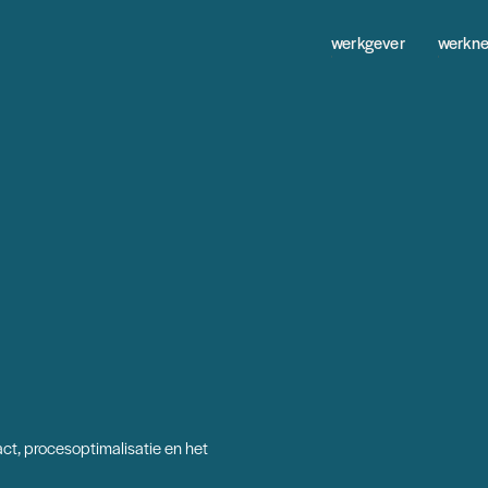
werkgever
werkn
r
tact, procesoptimalisatie en het