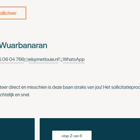
olliciteer
 Wuarbanaran
 06 04 766
eli@metlouie.nl
WhatsApp
iteer direct en misschien is deze baan straks van jou! Het sollicitatieproc
chtelijk en snel.
stap 2 van 6