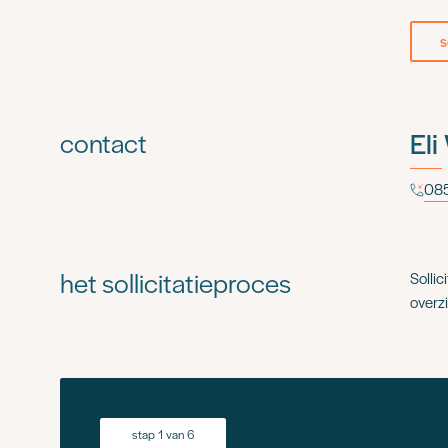
s
contact
Eli
085
het sollicitatieproces
Sollic
overzi
stap 1 van 6