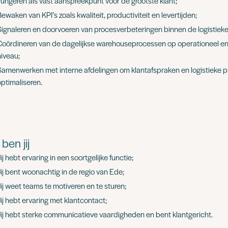
Fungeren als vast aanspreekpunt voor de grootste klant;
ewaken van KPI’s zoals kwaliteit, productiviteit en levertijden;
Signaleren en doorvoeren van procesverbeteringen binnen de logistieke
Coördineren van de dagelijkse warehouseprocessen op operationeel en
niveau;
Samenwerken met interne afdelingen om klantafspraken en logistieke pr
optimaliseren.
ben jij
ij hebt ervaring in een soortgelijke functie;
Jij bent woonachtig in de regio van Ede;
Jij weet teams te motiveren en te sturen;
Jij hebt ervaring met klantcontact;
Jij hebt sterke communicatieve vaardigheden en bent klantgericht.