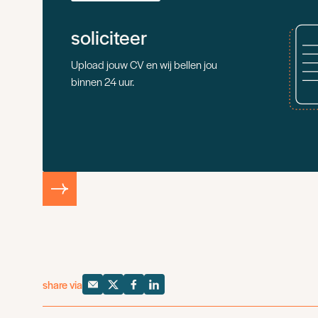
soliciteer
Upload jouw CV en wij bellen jou
binnen 24 uur.
share via