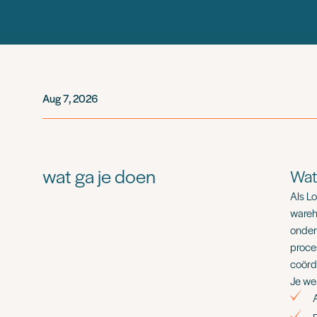
Aug 7, 2026
wat ga je doen
Wat
Als Lo
wareh
onder
proce
coördi
Je we