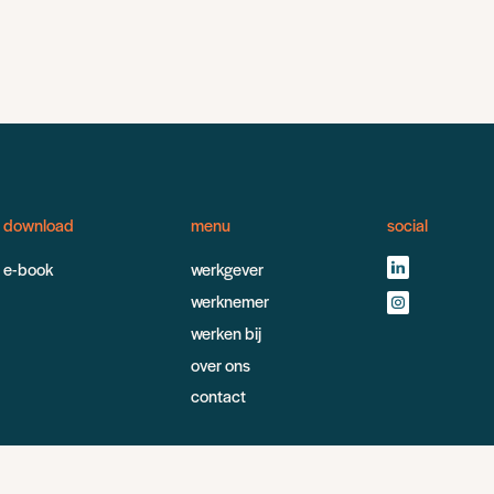
download
menu
social
e-book
werkgever
werknemer
werken bij
over ons
contact