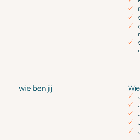
B
wie ben jij
Wie 
J