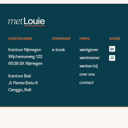
onze locaties
download
menu
social
Kantoor Nijmegen
e-book
werkgever
Wijchenseweg 122
werknemer
6538 SX Nijmegen
werken bij
over ons
Kantoor Bali
contact
Jl. Pantai Batu 6
Canggu, Bali
© 2023 Met Louie
algemene voorwaarden
privacyverklaring