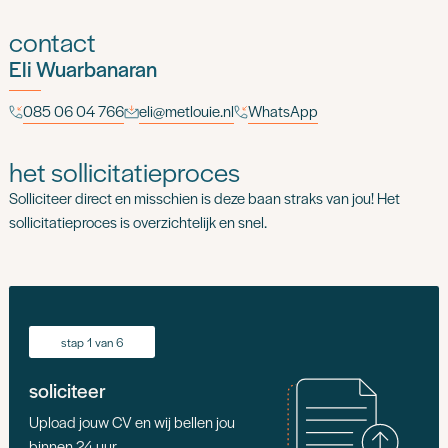
contact
Eli Wuarbanaran
085 06 04 766
eli@metlouie.nl
WhatsApp
het sollicitatieproces
Solliciteer direct en misschien is deze baan straks van jou! Het
sollicitatieproces is overzichtelijk en snel.
stap 1 van 6
soliciteer
Upload jouw CV en wij bellen jou
binnen 24 uur.